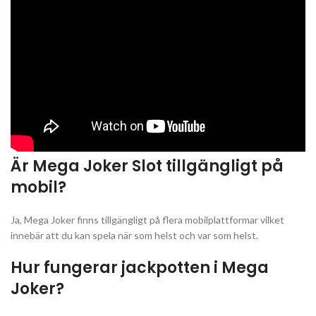
Är Mega Joker Slot tillgängligt på
mobil?
Ja, Mega Joker finns tillgängligt på flera mobilplattformar vilket
innebär att du kan spela när som helst och var som helst.
Hur fungerar jackpotten i Mega
Joker?