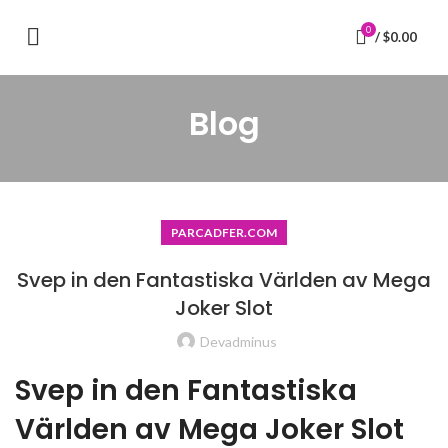
0
/
$
0.00
Blog
PARCADFER.COM
Svep in den Fantastiska Världen av Mega
Joker Slot
Devadminus
Svep in den Fantastiska
Världen av Mega Joker Slot