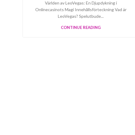
Världen av LeoVegas: En Djupdykning i
Onlinecasinots Magi Innehållsförteckning Vad är
LeoVegas? Spelutbude...
CONTINUE READING
We pride ourselves on creating personalized
apparel that encapsulates individual style and
uniqueness, catering to diverse tastes and
preferences.