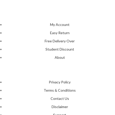
encapsulates individual style and uniqueness, catering to diverse
tastes and preferences.
NAVIGATION
My Account
Easy Return
Free Delivery Over
Student Discount
About
LEGAL STATUS
Privacy Policy
Terms & Conditions
Contact Us
Disclaimer
Support