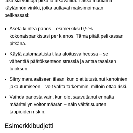
tasaisia voittoja pitkällä aikavälillä. Tässä muutama
käytännön vinkki, jotka auttavat maksimoimaan
pelikassasi:
Aseta kiinteä panos – esimerkiksi 0,5 %
kokonaispankistasi per kierros. Tämä pitää pelikassan
pitkänä.
Käytä automaattista tilaa aloitusvaiheessa – se
vähentää päätöksenteon stressiä ja antaa tasaisen
tuloksen.
Siirry manuaaliseen tilaan, kun olet tutustunut kerrointen
jakautumiseen – voit valita tarkemmin, milloin ottaa riski.
Vaihda panosta vain, kun olet saavuttanut ennalta
määritellyn voitonmäärän – näin vältät suurten
tappioiden riskin.
Esimerkkibudjetti