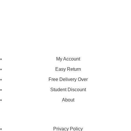
We pride ourselves on creating personalized apparel that
encapsulates individual style and uniqueness, catering to diverse
tastes and preferences.
NAVIGATION
My Account
Easy Return
Free Delivery Over
Student Discount
About
LEGAL STATUS
Privacy Policy