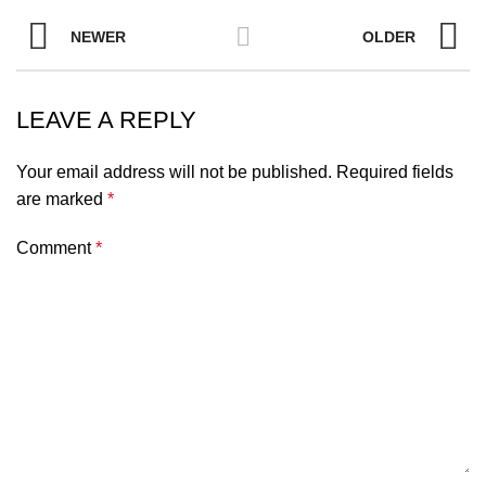
NEWER
OLDER
LEAVE A REPLY
Your email address will not be published.
Required fields
are marked
*
Comment
*