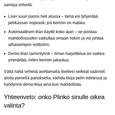
samoja virheitä:
Liian suuri panos heti alussa – tämä voi tyhjentää
pelikassan nopeasti, jos kerroin on matala.
Automaattisen tilan käyttö koko ajan – se poistaa
mahdollisuuden vaikuttaa omaan riskiin ja voi johtaa
alhaisempiin voittoihin.
Demo‑tilan laiminlyönti – ilman harjoittelua on vaikea
ymmärtää, miten kerroin jakautuu.
Vältä näitä virheitä asettamalla itsellesi selkeät säännöt:
aloita pienellä panoksella, vaihda tiloja pelin edetessä ja
hyödynnä demo‑tilaa aina kun mahdollista.
Yhteenveto: onko Plinko sinulle oikea
valinta?