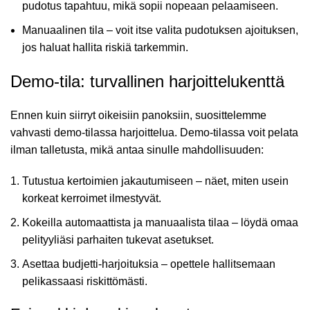
pudotus tapahtuu, mikä sopii nopeaan pelaamiseen.
Manuaalinen tila – voit itse valita pudotuksen ajoituksen,
jos haluat hallita riskiä tarkemmin.
Demo‑tila: turvallinen harjoittelukenttä
Ennen kuin siirryt oikeisiin panoksiin, suosittelemme
vahvasti demo‑tilassa harjoittelua. Demo‑tilassa voit pelata
ilman talletusta, mikä antaa sinulle mahdollisuuden:
Tutustua kertoimien jakautumiseen – näet, miten usein
korkeat kerroimet ilmestyvät.
Kokeilla automaattista ja manuaalista tilaa – löydä omaa
pelityyliäsi parhaiten tukevat asetukset.
Asettaa budjetti‑harjoituksia – opettele hallitsemaan
pelikassaasi riskittömästi.