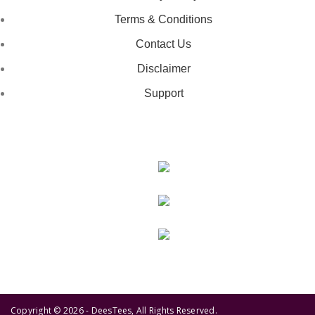
Terms & Conditions
Contact Us
Disclaimer
Support
GET IN TOUCH
443-826-6832
info@deestees2.com
6340 Security Boulevard, Suite 100, Baltimore, MD 21207
Copyright © 2026 - DeesTees, All Rights Reserved.