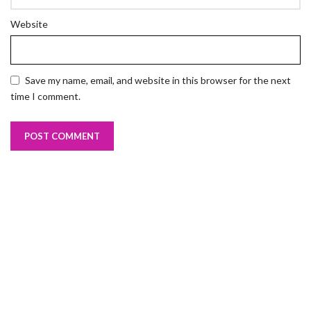
Website
Save my name, email, and website in this browser for the next
time I comment.
We pride ourselves on creating personalized apparel that
encapsulates individual style and uniqueness, catering to diverse
tastes and preferences.