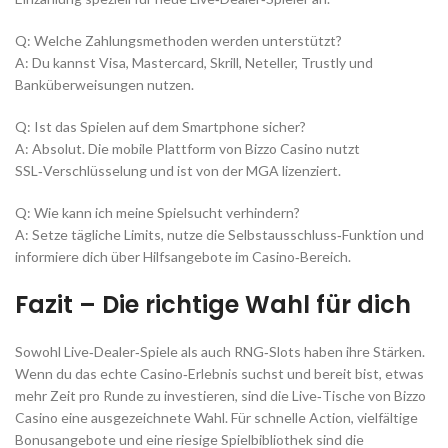
Q: Welche Zahlungsmethoden werden unterstützt?
A: Du kannst Visa, Mastercard, Skrill, Neteller, Trustly und
Banküberweisungen nutzen.
Q: Ist das Spielen auf dem Smartphone sicher?
A: Absolut. Die mobile Plattform von Bizzo Casino nutzt
SSL‑Verschlüsselung und ist von der MGA lizenziert.
Q: Wie kann ich meine Spielsucht verhindern?
A: Setze tägliche Limits, nutze die Selbstausschluss‑Funktion und
informiere dich über Hilfsangebote im Casino‑Bereich.
Fazit – Die richtige Wahl für dich
Sowohl Live‑Dealer‑Spiele als auch RNG‑Slots haben ihre Stärken.
Wenn du das echte Casino‑Erlebnis suchst und bereit bist, etwas
mehr Zeit pro Runde zu investieren, sind die Live‑Tische von Bizzo
Casino eine ausgezeichnete Wahl. Für schnelle Action, vielfältige
Bonusangebote und eine riesige Spielbibliothek sind die