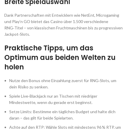
Breite Spielauswahl
Dank Partnerschaften mit Entwicklern wie NetEnt, Microgaming
und Play’n GO bietet das Casino über 1.500 verschiedene
RNG‑Titel – von klassischen Fruchtmaschinen bis zu progressiven
Jackpot‑Slots.
Praktische Tipps, um das
Optimum aus beiden Welten zu
holen
Nutze den Bonus ohne Einzahlung zuerst für RNG‑Slots, um
dein Risiko zu senken.
Spiele Live‑Blackjack nur an Tischen mit niedriger
Mindestwette, wenn du gerade erst beginnst.
Setze Limits: Bestimme ein tägliches Budget und halte dich
daran – das gilt für beide Spielarten.
Achte auf den RTP: Wähle Slots mit mindestens 96 % RTP, um