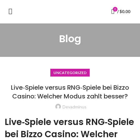
0
/
$
0.00
Blog
UNCATEGORIZED
Live‑Spiele versus RNG‑Spiele bei Bizzo
Casino: Welcher Modus zahlt besser?
Devadminus
Live‑Spiele versus RNG‑Spiele
bei Bizzo Casino: Welcher