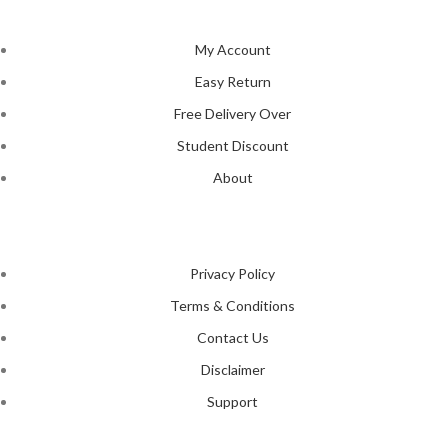
NAVIGATION
My Account
Easy Return
Free Delivery Over
Student Discount
About
LEGAL STATUS
Privacy Policy
Terms & Conditions
Contact Us
Disclaimer
Support