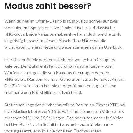
Modus zahlt besser?
Wenn du neu im Online‑Casino bist, stößt du schnell auf zwei
verschiedene Spielarten: Live‑Dealer‑Tische und klassische
RNG‑Slots. Beide Varianten haben ihre Fans, doch welche zahlt
langfristig besser? In diesem Abschnitt erklären wir die
wichtigsten Unterschiede und geben dir einen klaren Überblick.
Live‑Dealer‑Spiele werden in Echtzeit von echten Croupiers
geleitet. Der Zufall entsteht durch physische Karten‑ oder
Würfelmischungen, die von Kameras übertragen werden.
RNG‑Spiele (Random Number Generator) laufen komplett digital.
Der Zufall wird durch komplexe Algorithmen erzeugt, die von
unabhängigen Prüfstellen zertifiziert sind.
Statistisch liegt der durchschnittliche Return‑to‑Player (RTP) bei
Live‑Blackjack bei etwa 98,5 %, während die meisten Video‑Slots
zwischen 94 % und 96,5 % liegen. Das bedeutet, dass ein Spieler
bei Live‑Blackjack im Schnitt etwas mehr zurückbekommt –
vorausgesetzt, er wählt die richtigen Tischvarianten.