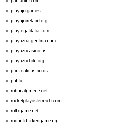
parcadfer.com
playojo.games
playojoireland.org
playregalitalia.com
playuzuargentina.com
playuzucasino.us
playuzuchile.org
princealicasino.us
public
robocatgreece.net
rocketplayosterreich.com
rollxgame.net
roobetchickengame.org