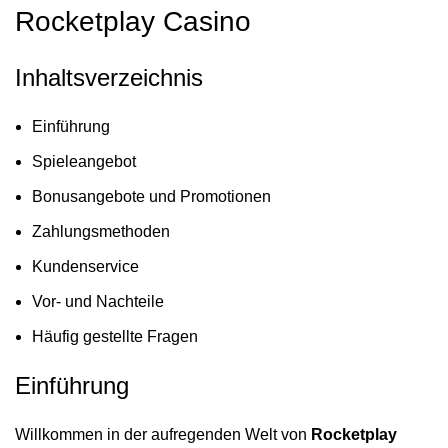
Rocketplay Casino
Inhaltsverzeichnis
Einführung
Spieleangebot
Bonusangebote und Promotionen
Zahlungsmethoden
Kundenservice
Vor- und Nachteile
Häufig gestellte Fragen
Einführung
Willkommen in der aufregenden Welt von
Rocketplay