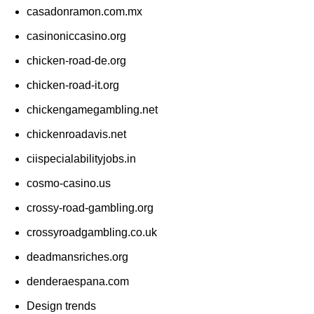
casadonramon.com.mx
casinoniccasino.org
chicken-road-de.org
chicken-road-it.org
chickengamegambling.net
chickenroadavis.net
ciispecialabilityjobs.in
cosmo-casino.us
crossy-road-gambling.org
crossyroadgambling.co.uk
deadmansriches.org
denderaespana.com
Design trends