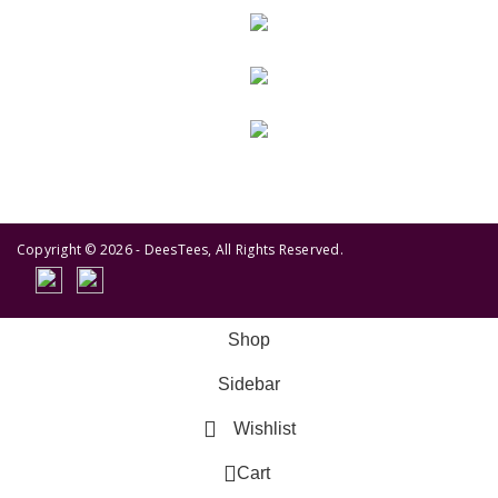
443-826-6832
info@deestees2.com
6340 Security Boulevard, Suite 100, Baltimore, MD 21207
Copyright © 2026 - DeesTees, All Rights Reserved.
Shop
Sidebar
Wishlist
0
Cart