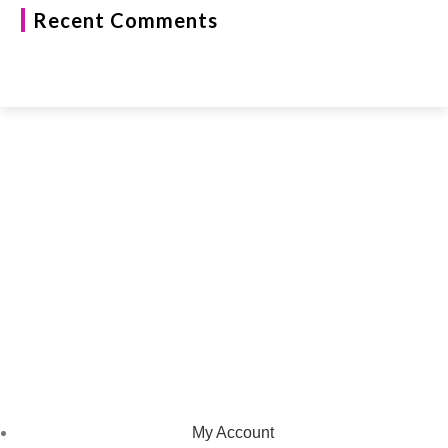
Recent Comments
We pride ourselves on creating personalized apparel that
encapsulates individual style and uniqueness, catering to diverse
tastes and preferences.
NAVIGATION
My Account