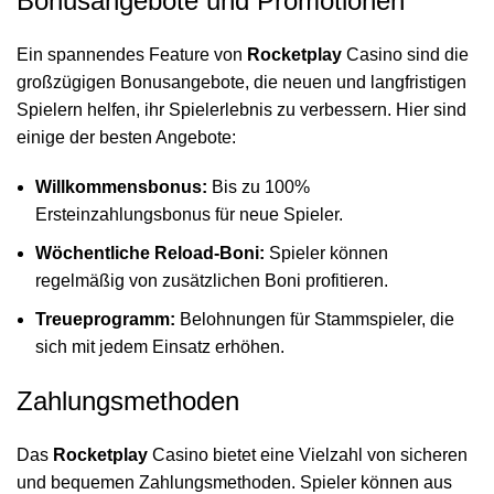
Bonusangebote und Promotionen
Ein spannendes Feature von
Rocketplay
Casino sind die
großzügigen Bonusangebote, die neuen und langfristigen
Spielern helfen, ihr Spielerlebnis zu verbessern. Hier sind
einige der besten Angebote:
Willkommensbonus:
Bis zu 100%
Ersteinzahlungsbonus für neue Spieler.
Wöchentliche Reload-Boni:
Spieler können
regelmäßig von zusätzlichen Boni profitieren.
Treueprogramm:
Belohnungen für Stammspieler, die
sich mit jedem Einsatz erhöhen.
Zahlungsmethoden
Das
Rocketplay
Casino bietet eine Vielzahl von sicheren
und bequemen Zahlungsmethoden. Spieler können aus