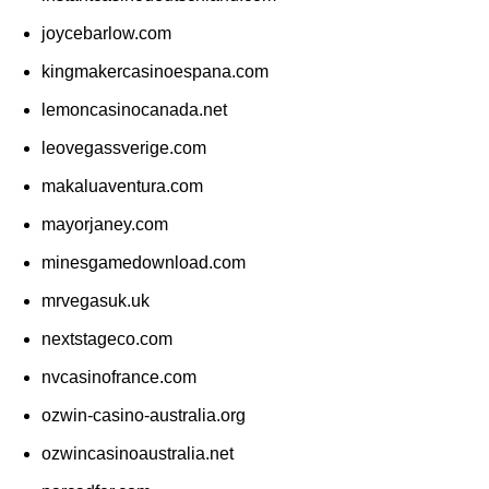
joycebarlow.com
kingmakercasinoespana.com
lemoncasinocanada.net
leovegassverige.com
makaluaventura.com
mayorjaney.com
minesgamedownload.com
mrvegasuk.uk
nextstageco.com
nvcasinofrance.com
ozwin-casino-australia.org
ozwincasinoaustralia.net