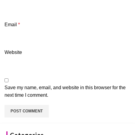
Email
*
Website
Save my name, email, and website in this browser for the
next time I comment.