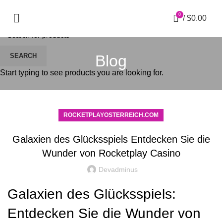
0
/
$
0.00
Blog
SEARCH
Start typing to see products you are looking for.
ROCKETPLAYOSTERREICH.COM
Galaxien des Glücksspiels Entdecken Sie die
Wunder von Rocketplay Casino
Devadminus
Galaxien des Glücksspiels:
Entdecken Sie die Wunder von