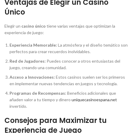
Ventajas de Elegir un Casino
Único
Elegir un
casino único
tiene varias ventajas que optimizan la
experiencia de juego:
Experiencia Memorable:
La atmósfera y el diseño temático son
perfectos para crear recuerdos inolvidables.
Red de Jugadores:
Puedes conocer a otros entusiastas del
juego, creando una comunidad.
Acceso a Innovaciones:
Estos casinos suelen ser los primeros
en implementar nuevas tendencias en juegos y tecnología.
Programas de Recompensas:
Beneficios adicionales que
añaden valor a tu tiempo y dinero
uniquecasinoespana.net
invertido.
Consejos para Maximizar tu
Experiencia de Juego