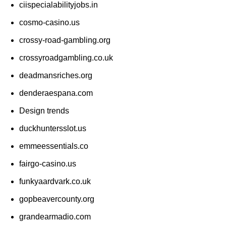
ciispecialabilityjobs.in
cosmo-casino.us
crossy-road-gambling.org
crossyroadgambling.co.uk
deadmansriches.org
denderaespana.com
Design trends
duckhuntersslot.us
emmeessentials.co
fairgo-casino.us
funkyaardvark.co.uk
gopbeavercounty.org
grandearmadio.com