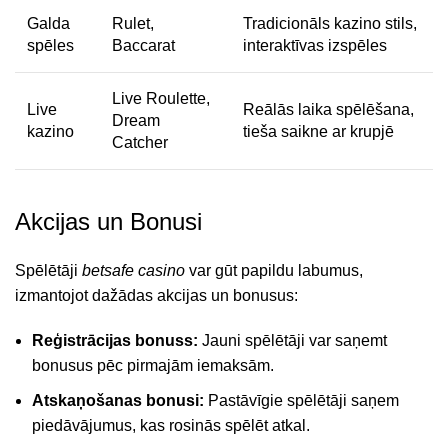
Galda
Rulet,
Tradicionāls kazino stils,
spēles
Baccarat
interaktīvas izspēles
Live Roulette,
Live
Reālās laika spēlēšana,
Dream
kazino
tieša saikne ar krupjē
Catcher
Akcijas un Bonusi
Spēlētāji
betsafe casino
var gūt papildu labumus,
izmantojot dažādas akcijas un bonusus:
Reģistrācijas bonuss:
Jauni spēlētāji var saņemt
bonusus pēc pirmajām iemaksām.
Atskaņošanas bonusi:
Pastāvīgie spēlētāji saņem
piedāvājumus, kas rosinās spēlēt atkal.