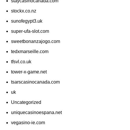
staycasinocanada.com
stockx.co.nz
sunofegypt3.uk
super-ufa-slot.com
sweetbonanzajogo.com
tedxmarseille.com
tfsvl.co.uk
tower-x-game.net
tsarscasinocanada.com
uk
Uncategorized
uniquecasinoespana.net
vegasino-ie.com