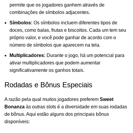
permite que os jogadores ganhem através de
combinações de símbolos adjacentes.
Símbolos:
Os símbolos incluem diferentes tipos de
doces, como balas, frutas e biscoitos. Cada um tem seu
próprio valor, e você pode ganhar de acordo com o
número de símbolos que aparecem na tela.
Multiplicadores:
Durante o jogo, há um potencial para
ativar multiplicadores que podem aumentar
significativamente os ganhos totais.
Rodadas e Bônus Especiais
A razão pela qual muitos jogadores preferem
Sweet
Bonanza
às outras slots é a diversidade em suas rodadas
de bônus. Aqui estão alguns dos principais bônus
disponíveis: