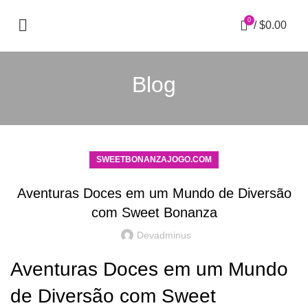
0
/
$
0.00
Blog
SWEETBONANZAJOGO.COM
Aventuras Doces em um Mundo de Diversão
com Sweet Bonanza
Devadminus
Aventuras Doces em um Mundo
de Diversão com Sweet