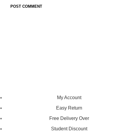
We pride ourselves on creating personalized apparel that
encapsulates individual style and uniqueness, catering to diverse
tastes and preferences.
NAVIGATION
My Account
Easy Return
Free Delivery Over
Student Discount